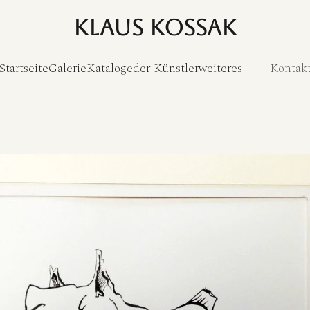
Klaus Kossak
Startseite
Galerie
Kataloge
der Künstler
weiteres
Kontak