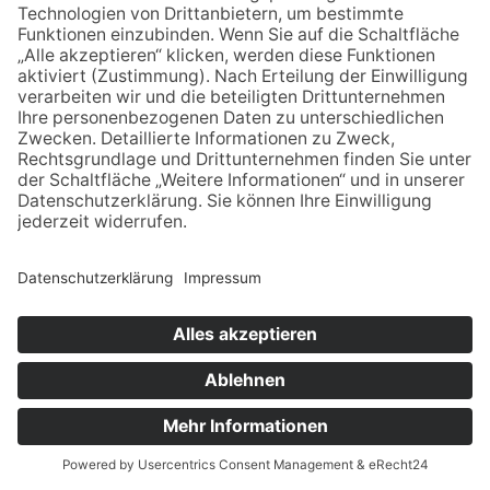
KLAUS
KOSSAK
0151 654 101 15
klaus-kossak@posteo.de
Impressum
Datenschutz