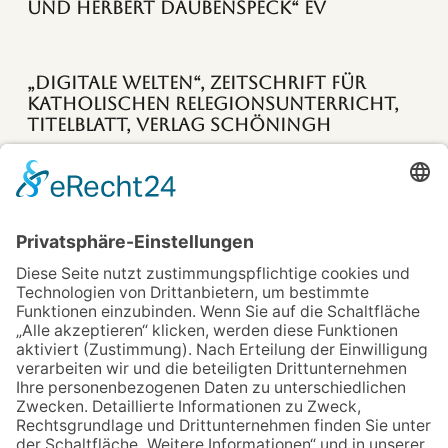
und Herbert Daubenspeck“ EV
„Digitale Welten“, Zeitschrift für
katholischen Relegionsunterricht,
Titelblatt, Verlag Schöningh
„Mitten durch Ottensen – Die
Bahrenfelder Straße“, Stadtarchiv
Ottensen e.V. S. 53
„Was gefällt den Menschen
eigentlich?“, EV
KLAUS