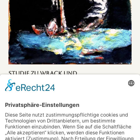
Studie zu Wrack und
Scheinwerferlicht
1
2
3
4
5