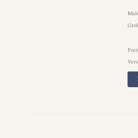
Male
Grö
Prei
Ver