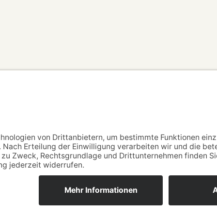
KLAUS KOSSAK
0151 654 101 15
–
klaus-kossak@posteo.de
Impressum
–
Datenschutz