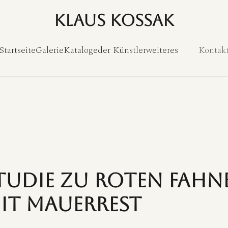
Klaus Kossak
Startseite
Galerie
Kataloge
der Künstler
weiteres
Kontak
tudie zu roten Fahn
it Mauerrest