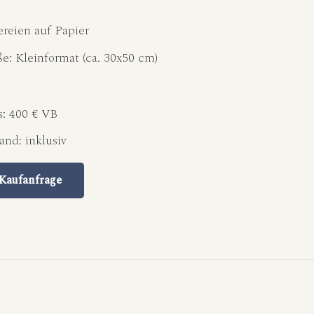
reien auf Papier
ße:
Kleinformat (ca. 30x50 cm)
s:
400 € VB
sand:
inklusiv
Kaufanfrage