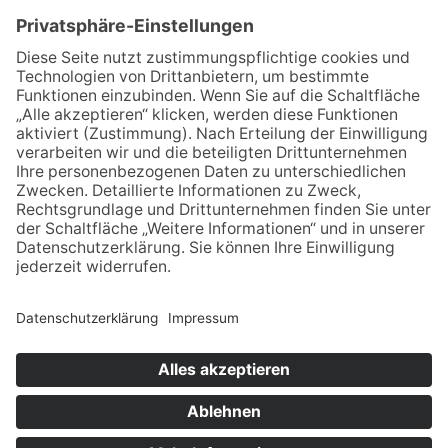
KLAUS
KOSSAK
0151 654 101 15
klaus-kossak@posteo.de
Impressum