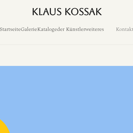
Klaus Kossak
Startseite
Galerie
Kataloge
der Künstler
weiteres
Kontak