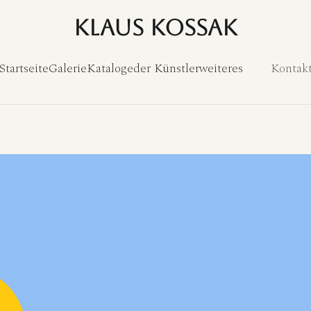
Klaus Kossak
Startseite
Galerie
Kataloge
der Künstler
weiteres
Kontak