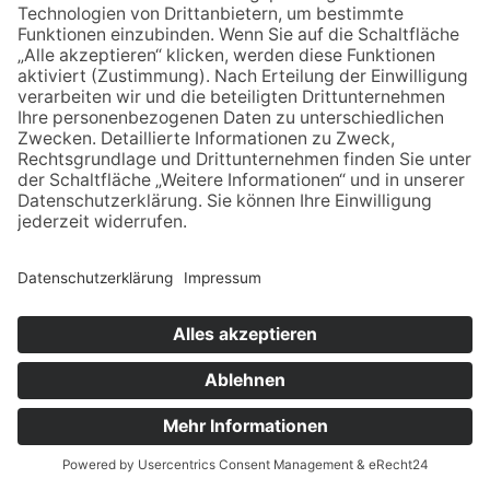
KLAUS
KOSSAK
0151 654 101 15
klaus-kossak@posteo.de
Impressum
Datenschutz