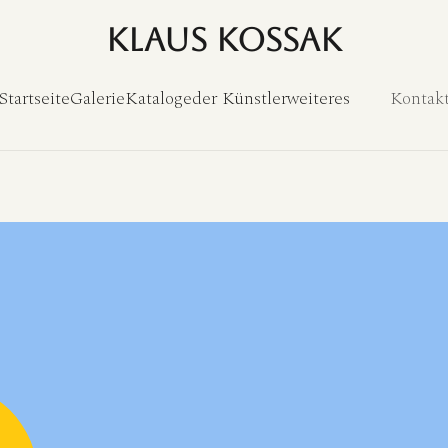
Klaus Kossak
Startseite
Galerie
Kataloge
der Künstler
weiteres
Kontak