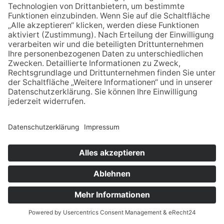
KLAUS
KOSSAK
0151 654 101 15
klaus-kossak@posteo.de
Impressum
Datenschutz