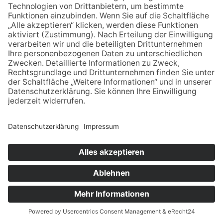
KLAUS
KOSSAK
0151 654 101 15
klaus-kossak@posteo.de
Impressum
Datenschutz