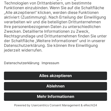
KLAUS
KOSSAK
0151 654 101 15
klaus-kossak@posteo.de
Impressum
Datenschutz