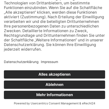
KLAUS
KOSSAK
0151 654 101 15
klaus-kossak@posteo.de
Impressum
Datenschutz