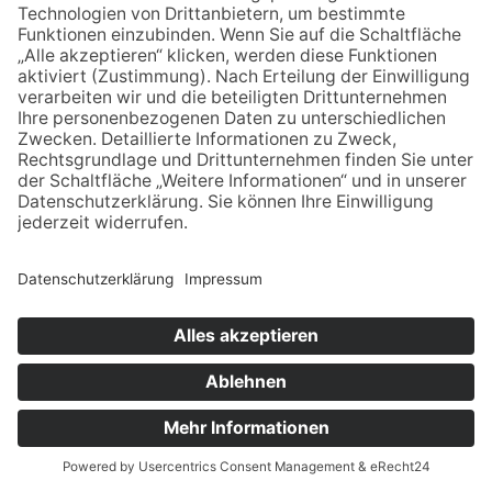
KLAUS
KOSSAK
0151 654 101 15
klaus-kossak@posteo.de
Impressum
Datenschutz