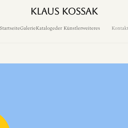
Klaus Kossak
Startseite
Galerie
Kataloge
der Künstler
weiteres
Kontak